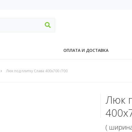
ОПЛАТА И ДОСТАВКА
Люк под плитку Слава 400х700 /700
Люк 
400х7
( ширин