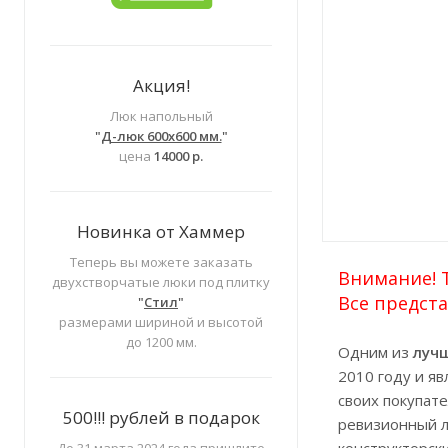
Акция!
Люк напольный
"
Д-люк 600х600 мм.
"
цена
14000 р.
Новинка от Хаммер
Теперь вы можете заказать
Внимание! Т
двухстворчатые люки под плитку
Все предста
"
Стил
"
размерами шириной и высотой
до 1200 мм.
Одним из
луч
2010 году и яв
своих покупат
500!!! рублей в подарок
ревизионный л
конструкторск