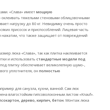
ками. «Слава» имеет
мощную
но оклеивать тяжелыми стеновыми облицовочными
вает нагрузку до 80 кг. Невидимку очень просто
 всяких присосок и приспособлений. Лицевая часть
ри нажатии, что также защищает от повреждений
змер люка «Слава», так как плитка наклеивается
итки и использовать
стандартные модели под
 под плитку обеспечивает великолепную шумо-,
ового уплотнителя, он
полностью
ример для санузла, кухни, ванной. Сам люк
ена влагостойким гипсоволоконным листом «Knauf».
сокартон, дерево, кирпич, бетон
. Монтаж люка