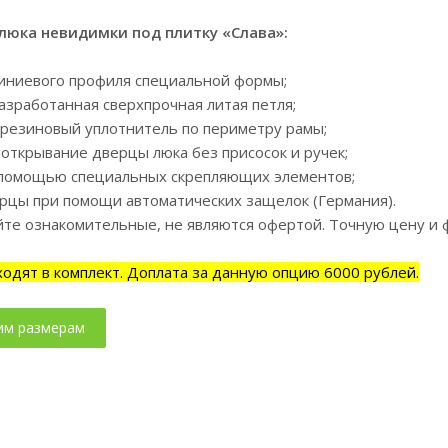
люка невидимки под плитку «Слава»:
миниевого профиля специальной формы;
азработанная сверхпрочная литая петля;
 резиновый уплотнитель по периметру рамы;
 открывание дверцы люка без присосок и ручек;
с помощью специальных скрепляющих элементов;
ерцы при помощи автоматических защелок (Германия).
йте ознакомительные, не являются офертой. Точную цену и 
ходят в комплект. Доплата за данную опцию 6000 рублей.