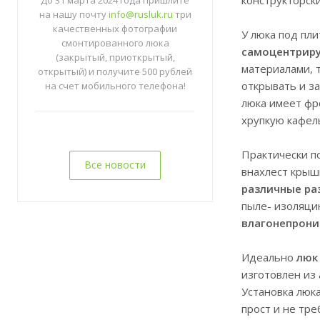
До 31 марта 2024 года пришлите
на нашу почту
info@rusluk.ru
три
качественных фотографии
У люка под пл
смонтированного люка
самоцентрир
(закрытый, приоткрытый,
материалами, 
открытый) и получите 500 рублей
открывать и з
на счет мобильного телефона!
люка имеет фр
хрупкую кафел
Практически п
Все новости
внахлест крышк
различные ра
пыле- изоляци
влагонепрон
Идеально
люк
изготовлен из
Установка люка
прост и не тр