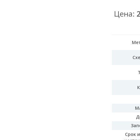
Цена:
Мет
Сх
К
М
Д
Зап
Срок 