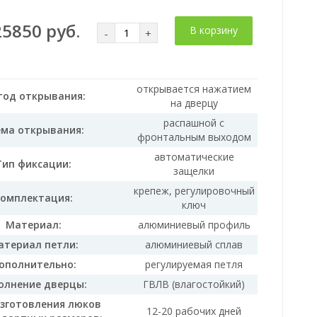
25850 руб.
В корзину
-
+
открывается нажатием
од открывания:
на дверцу
распашной с
ема открывания:
фронтальным выходом
автоматические
Тип фиксации:
защелки
крепеж, регулировочный
омплектация:
ключ
Материал:
алюминиевый профиль
атериал петли:
алюминиевый сплав
ополнительно:
регулируемая петля
олнение дверцы:
ГВЛВ (влагостойкий)
изготовления люков
12-20 рабочих дней