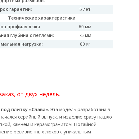
ндартных размеров:
рок гарантии:
5 лет
Технические характеристики:
ина профиля люка:
60 мм
ная глубина с петлями:
75 мм
мальная нагрузка:
80 кг
каз, от двух недель.
 под плитку «Слава»
. Эта модель разработана в
начался серийный выпуск, и изделие сразу нашло
иткой, камнем и керамогранитом. Потайной
оление ревизионных люков с уникальным