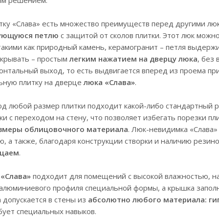
итку «Слава» есть множество преимуществ перед другими лю
ующуюся петлю
с защитой от сколов плитки. Этот люк мож
такими как природный камень, керамогранит – петля выдержи
акрывать – простым
легким нажатием на дверцу люка
, без
онтальный выход, то есть выдвигается вперед из проема п
ьную плитку на дверце
люка «Слава»
.
од любой размер плитки подходит какой-либо стандартный ра
и с переходом на стену, что позволяет избегать порезки пл
змеры облицовочного материала
. Люк-невидимка «Слава»
ю, а также, благодаря конструкции створки и наличию резин
ицаем
.
 «Слава»
подходит для помещений с высокой влажностью, нап
 алюминиевого профиля специальной формы, а крышка заполн
 допускается в стены из
абсолютно любого материала: гип
ебует специальных навыков.