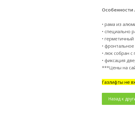
Особенности 
• рама из алю
• специально р
• герметичный
• фронтальное
• люк собран 
• фиксация дв
***Цены на са
Газлифты не в