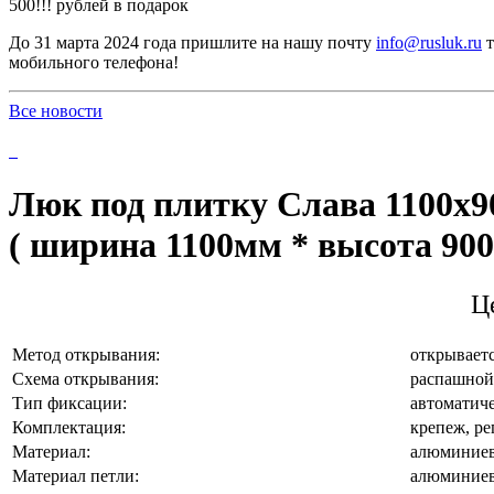
500!!! рублей в подарок
До 31 марта 2024 года пришлите на нашу почту
info@rusluk.ru
т
мобильного телефона!
Все новости
Люк под плитку Слава 1100х900
( ширина 1100мм * высота 90
Ц
Метод открывания:
открываетс
Схема открывания:
распашной
Тип фиксации:
автоматич
Комплектация:
крепеж, р
Материал:
алюминие
Материал петли:
алюминиев