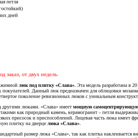
ая петля
гостойкий)
чих дней
д заказ, от двух недель.
нажимной
люк под плитку «Слава»
. Эта модель разработана в 2
их покупателей. Данный люк предназначен для облицовки мозаик
етвертое поколение ревизионных люков с уникальным конструк
д другими люками. «Слава» имеет
мощную самоцентрирующую
кими как природный камень, керамогранит – петля выдерживает
всяких присосок и приспособлений. Лицевая часть люка имеет фр
ную плитку на дверце
люка «Слава»
.
ндартный размер люка «Слава», так как плитка наклеивается вна