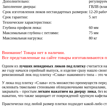
Дополнительно:
регулируем
Заполнение дверцы:
ГВЛВ (вла
Срок изготовления люков нестандартных размеров:
12-20 рабо
Срок гарантии:
5 лет
Технические характеристики:
Глубина профиля люка:
60 мм
Максимальная глубина с петлями:
75 мм
Максимальная нагрузка:
80 кг
Внимание! Товара нет в наличии.
Все представленные на сайте товары изготавливаются по
Одним из
лучших невидимых люков под плитку
считается 
же году начался серийный выпуск, и изделие сразу нашло сво
ревизионный люк под плитку «Слава» нажимного типа – это ч
У люка под плитку «Слава» есть множество преимуществ пере
оклеивать тяжелыми стеновыми облицовочными материалами, та
закрывать – простым
легким нажатием на дверцу люка
, без 
нажатии, что также защищает от повреждений хрупкую кафель
Практически под любой размер плитки подходит какой-либо ста