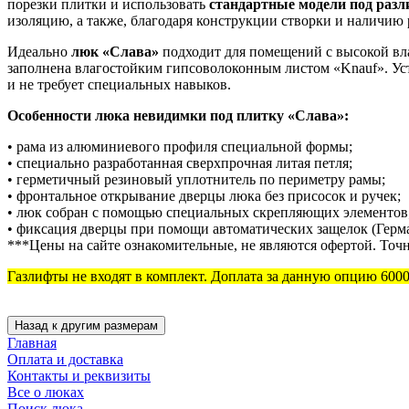
порезки плитки и использовать
стандартные модели под раз
изоляцию, а также, благодаря конструкции створки и наличию
Идеально
люк «Слава»
подходит для помещений с высокой вл
заполнена влагостойким гипсоволоконным листом «Knauf». Уст
и не требует специальных навыков.
Особенности люка невидимки под плитку «Слава»:
• рама из алюминиевого профиля специальной формы;
• специально разработанная сверхпрочная литая петля;
• герметичный резиновый уплотнитель по периметру рамы;
• фронтальное открывание дверцы люка без присосок и ручек;
• люк собран с помощью специальных скрепляющих элементов
• фиксация дверцы при помощи автоматических защелок (Герм
***Цены на сайте ознакомительные, не являются офертой. Точн
Газлифты не входят в комплект. Доплата за данную опцию 6000
Главная
Оплата и доставка
Контакты и реквизиты
Все о люках
Поиск люка