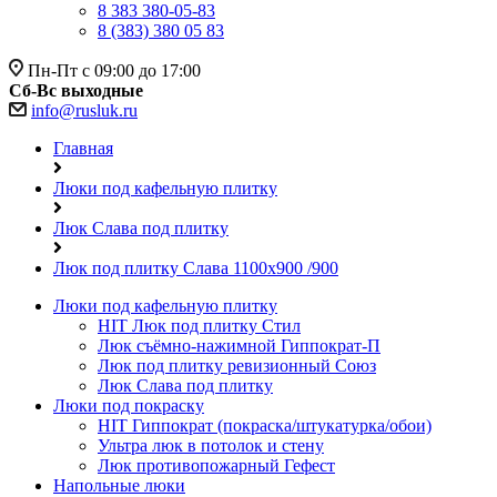
8 383 380-05-83
8 (383) 380 05 83
Пн-Пт с 09:00 до 17:00
Сб-Вс выходные
info@rusluk.ru
Главная
Люки под кафельную плитку
Люк Слава под плитку
Люк под плитку Слава 1100х900 /900
Люки под кафельную плитку
HIT
Люк под плитку Стил
Люк съёмно-нажимной Гиппократ-П
Люк под плитку ревизионный Союз
Люк Слава под плитку
Люки под покраску
HIT
Гиппократ (покраска/штукатурка/обои)
Ультра люк в потолок и стену
Люк противопожарный Гефест
Напольные люки