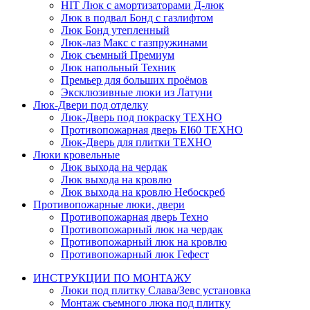
HIT
Люк с амортизаторами Д-люк
Люк в подвал Бонд c газлифтом
Люк Бонд утепленный
Люк-лаз Макс с газпружинами
Люк съемный Премиум
Люк напольный Техник
Премьер для больших проёмов
Эксклюзивные люки из Латуни
Люк-Двери под отделку
Люк-Дверь под покраску ТЕХНО
Противопожарная дверь EI60 ТЕХНО
Люк-Дверь для плитки ТЕХНО
Люки кровельные
Люк выхода на чердак
Люк выхода на кровлю
Люк выхода на кровлю Небоскреб
Противопожарные люки, двери
Противопожарная дверь Техно
Противопожарный люк на чердак
Противопожарный люк на кровлю
Противопожарный люк Гефест
ИНСТРУКЦИИ ПО МОНТАЖУ
Люки под плитку Слава/Зевс установка
Монтаж съемного люка под плитку