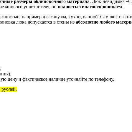
личные размеры облицовочного материала
. Люк-невидимка «С
 резинового уплотнителя, он
полностью влагонепроницаем
.
ажностью, например для санузла, кухни, ванной. Сам люк изго
ановка люка допускается в стены из
абсолютно любого материа
;
ания).
ую цену и фактическое наличие уточняйте по телефону.
 рублей.