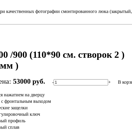
ри качественных фотографии смонтированного люка (закрытый, 
 /900 (110*90 см. створок 2 )
0мм )
ена:
53000 руб.
-
+
В корз
я нажатием на дверцу
 с фронтальным выходом
еские защелки
егулировочный ключ
вый профиль
ый сплав