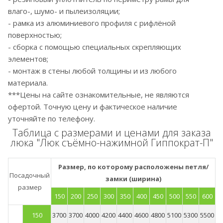
влаго-, шумо- и пылеизоляции;
- рамка из алюминиевого профиля с рифлёной
поверхностью;
- сборка с помощью специальных скрепляющих
элементов;
- монтаж в стены любой толщины и из любого
материала.
***Цены на сайте ознакомительные, не являются
офертой. Точную цену и фактическое наличие
уточняйте по телефону.
Таблица с размерами и ценами для заказа
люка "Люк съёмно-нажимной Гиппократ-П"
Размер, по которому расположены петля/
Посадочный
замки (ширина)
размер
150
200
250
300
350
400
450
500
550
600
150
3700
3700
4000
4200
4400
4600
4800
5100
5300
5500