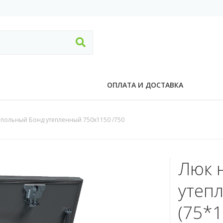
ОПЛАТА И ДОСТАВКА
польный Бонд утепленный 750х1150 /750
Люк 
утеп
(75*1