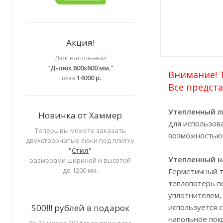
Акция!
Люк напольный
"
Д-люк 600х600 мм.
"
Внимание! Т
цена
14000 р.
Все предста
Утепленный л
Новинка от Хаммер
для использова
Теперь вы можете заказать
возможностью 
двухстворчатые люки под плитку
"
Стил
"
Утепленный н
размерами шириной и высотой
до 1200 мм.
Герметичный т
теплопотерь п
уплотнителем,
используется 
500!!! рублей в подарок
напольное пок