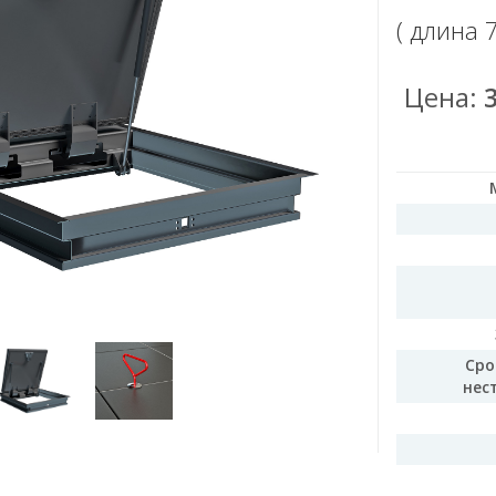
( длина
Цена:
Сро
нес