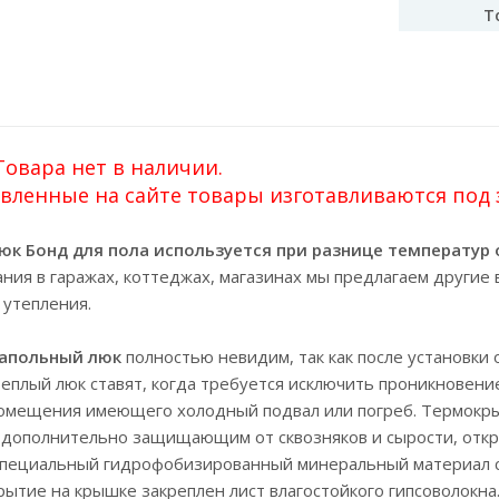
Т
овара нет в наличии.
вленные на сайте товары изготавливаются под за
юк Бонд для пола используется при разнице температур
ния в гаражах, коттеджах, магазинах мы предлагаем другие 
утепления.
апольный люк
полностью невидим, так как после установки
еплый люк ставят, когда требуется исключить проникновени
омещения имеющего холодный подвал или погреб. Термокры
 дополнительно защищающим от сквозняков и сырости, откр
специальный гидрофобизированный минеральный материал с 
рытие на крышке закреплен лист влагостойкого гипсоволокн