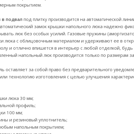
мерным покрытием.
 в подвал
под плитку производится на автоматической лини
Автоматический замок крышки напольного люка надежно фикс
рывать люк без особых усилий. Газовые пружины (амортизат
и люка с облицовочным материалом и удерживают ее в отк
олу и отлично впишется в интерьер с любой отделкой, будь э
епленный напольный люк производится только по размерам з
ь оставляет за собой право без предварительного уведомле
или технологию изготовления с целью улучшения характерис
шки люка 30 мм;
тальной профиль;
дки 100 мм;
жины и резиновый уплотнитель;
 любым напольным покрытием;
сверху с помощью ключа.