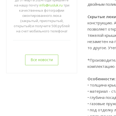
До 31 марта 2024 года пришлите
двойным поли
на нашу почту
info@rusluk.ru
три
качественных фотографии
смонтированного люка
Скрытые люки
(закрытый, приоткрытый,
конструкцию. 
открытый) и получите 500 рублей
позволяет отк
на счет мобильного телефона!
тяжелой крышк
незаметен на п
то другое. Ут
Все новости
*Производител
комплектацию 
Особенности:
• толщина кры
• материал - с
• глубина поса
• газовые пру
• под отделку
• открывание 