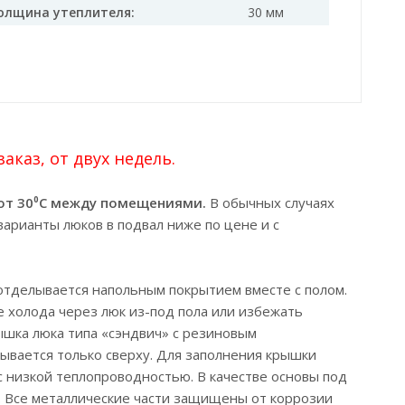
олщина утеплителя:
30 мм
каз, от двух недель.
 от 30⁰C между помещениями.
В обычных случаях
варианты люков в подвал ниже по цене и с
 отделывается напольным покрытием вместе с полом.
е холода через люк из-под пола или избежать
шка люка типа «сэндвич» с резиновым
ывается только сверху. Для заполнения крышки
низкой теплопроводностью. В качестве основы под
а. Все металлические части защищены от коррозии