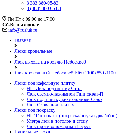
8 383 380-05-83
8 (383) 380 05 83
Пн-Пт с 09:00 до 17:00
Сб-Вс выходные
info@rusluk.ru
Главная
Люки кровельные
Люк выхода на кровлю Небоскреб
Люк кровельный Небоскреб EI60 1100x850 /1100
Люки под кафельную плитку
HIT
Люк под плитку Стил
Люк съёмно-нажимной Гиппократ-П
Люк под плитку ревизионный Союз
Люк Слава под плитку
Люки под покраску
HIT
Гиппократ (покраска/штукатурка/обои)
Ультра люк в потолок и стену
Люк противопожарный Гефест
Напольные люки