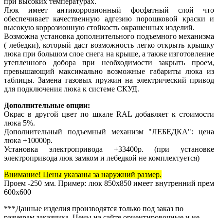
при высоких температурах.
Люк имеет антикоррозионный фосфатный слой что
обеспечивает качественную адгезию порошковой краски и
высокую коррозионную стойкость окрашенных изделий.
Возможна установка дополнительного подъемного механизма
( лебедки), который даст возможность легко открыть крышку
люка при большом слое снега на крыше, а также изготовление
утепленного добора при необходимости закрыть проем,
превышающий максимально возможные габариты люка из
таблицы. Замена газовых пружин на электрический привод
для подключения люка к системе СКУД.
Дополнительные опции:
Окрас в другой цвет по шкале RAL добавляет к стоимости
люка 5%.
Дополнительный подъемный механизм "ЛЕБЕДКА": цена
люка +10000р.
Установка электропривода +33400р. (при установке
электропривода люк замком и лебедкой не комплектуется)
Внимание! Цены указаны за наружний размер.
Проем -250 мм. Пример: люк 850х850 имеет внутренний прем
600х600
***Данные изделия производятся только под заказ по
размерам заказчика. Цены на сайте ориентировочные и не