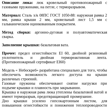
Описание люка:
люк кровельный противопожарный с
газовыми пружинами, на петле, с терморазрывом.
Материал:
Сталь х/к 08ПС ГОСТ 1050-88: наружная рамка 2
мм, рамка крыши 2 мм, кровельный лист 1,5 мм с
гальваническим оцинкованным покрытием.
Метод сборки:
аргонно-дуговая и полуавтоматическая
сварка.
Заполнение крышки:
базальтовая вата.
Прочее:
предел огнестойкости EI 60, двойной резиновый
уплотнитель и двойная термореактивная лента.
(Противопожарный сертификат EI60)
Модель « Небоскреб» разработана специально для того, чтобы
обеспечить возможность легкого доступа на крыши
различных строений.
Газовые пружины обеспечивают снятие нагрузки при
подъеме крышки и плавность при закрывании.
Крышка и наружная рама люка утеплены базальтовой ватой и
имеют терморазрыв, предотвращающий промерзание.
Дно крышки усилено гипсокартонным листом, для
повышения огнестойкости и понижения теплопроводности