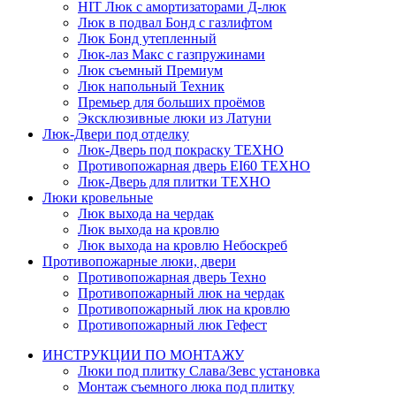
HIT
Люк с амортизаторами Д-люк
Люк в подвал Бонд c газлифтом
Люк Бонд утепленный
Люк-лаз Макс с газпружинами
Люк съемный Премиум
Люк напольный Техник
Премьер для больших проёмов
Эксклюзивные люки из Латуни
Люк-Двери под отделку
Люк-Дверь под покраску ТЕХНО
Противопожарная дверь EI60 ТЕХНО
Люк-Дверь для плитки ТЕХНО
Люки кровельные
Люк выхода на чердак
Люк выхода на кровлю
Люк выхода на кровлю Небоскреб
Противопожарные люки, двери
Противопожарная дверь Техно
Противопожарный люк на чердак
Противопожарный люк на кровлю
Противопожарный люк Гефест
ИНСТРУКЦИИ ПО МОНТАЖУ
Люки под плитку Слава/Зевс установка
Монтаж съемного люка под плитку