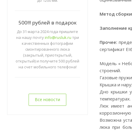
до 1200 мм.
Метод сборки
500!!! рублей в подарок
Заполнение к
До 31 марта 2024 года пришлите
на нашу почту
info@rusluk.ru
три
Прочее:
предел
качественных фотографии
сертификат EI
смонтированного люка
(закрытый, приоткрытый,
открытый) и получите 500 рублей
Модель « Небо
на счет мобильного телефона!
строений.
Газовые пружи
Крышка и нару
Дно крышки у
температурах.
Все новости
Люк имеет ан
коррозионную 
Возможна уста
люка при бол