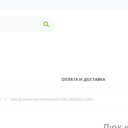
ОПЛАТА И ДОСТАВКА
б
Люк кровельный Небоскреб EI60 2400x850 /2400
Люк 