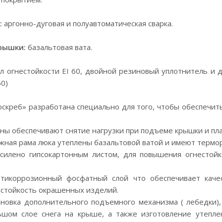
:
аргонно-дуговая и полуавтоматическая сварка.
рышки:
базальтовая вата.
 огнестойкости EI 60, двойной резиновый уплотнитель и 
60)
скреб» разработана специально для того, чтобы обеспечит
ны обеспечивают снятие нагрузки при подъеме крышки и пла
жная рама люка утеплены базальтовой ватой и имеют терм
силено гипсокартонным листом, для повышения огнестойк
тикоррозионный фосфатный слой что обеспечивает каче
стойкость окрашенных изделий.
новка дополнительного подъемного механизма ( лебедки)
ьшом слое снега на крыше, а также изготовление утепле