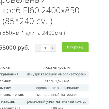
скреб EI60 2400x850
 (85*240 см. )
а 850мм * длина 2400мм )
58000 руб.
В корзину
-
+
 люка:
люки на кровлю
ткрывания:
изнутри газовыми амортизаторами
ериал:
сталь 1,5-2 мм
рытие:
порошковое окрашивание
 наполнение:
минеральный материал
тизация:
резиновый уплотнительный контур
утеплителя:
100 мм