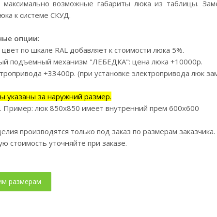
максимально возможные габариты люка из таблицы. Заме
юка к системе СКУД.
ые опции:
 цвет по шкале RAL добавляет к стоимости люка 5%.
й подъемный механизм "ЛЕБЕДКА": цена люка +10000р.
ктропривода +33400р. (при установке электропривода люк за
ы указаны за наружний размер.
. Пример: люк 850х850 имеет внутренний прем 600х600
елия производятся только под заказ по размерам заказчика
ую стоимость уточняйте при заказе.