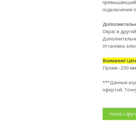
превышающий 
подключения л
Дополнительн
Окрас в другой
Дополнительны
Установка эле
Внимание! Цен
Проем -250 мм
***Данные изд
офертой. Точн