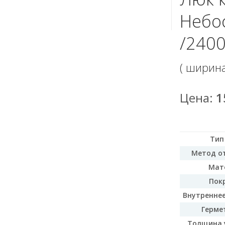
Небо
/2400
( ширин
Цена:
1
Тип
Метод о
Мат
Пок
Внутреннее
Герме
Толщина 