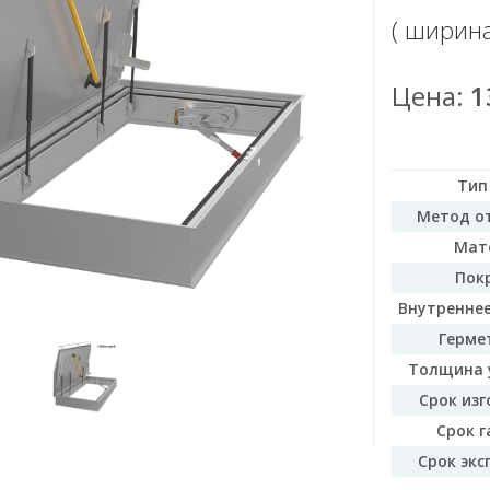
( ширин
Цена:
1
Тип
Метод о
Мат
Пок
Внутреннее
Герме
Толщина 
Срок изг
Срок г
Срок экс