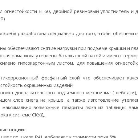
 огнестойкости EI 60, двойной резиновый уплотнитель и 
60)
скреб» разработана специально для того, чтобы обеспечит
ны обеспечивают снятие нагрузки при подъеме крышки и пла
жная рама люка утеплены базальтовой ватой и имеют терм
силено гипсокартонным листом, для повышения огнестойк
тикоррозионный фосфатный слой что обеспечивает каче
стойкость окрашенных изделий.
новка дополнительного подъемного механизма ( лебедки)
ьшом слое снега на крыше, а также изготовление утепле
максимально возможные габариты люка из таблицы. Заме
юка к системе СКУД.
ые опции:
 цвет по шкале RAL добавляет к стоимости люка 5%.