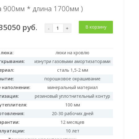
а 900мм * длина 1700мм )
35050 руб.
В корзину
-
+
 люка:
люки на кровлю
ткрывания:
изнутри газовыми амортизаторами
ериал:
сталь 1,5-2 мм
рытие:
порошковое окрашивание
 наполнение:
минеральный материал
тизация:
резиновый уплотнительный контур
утеплителя:
100 мм
отовления:
20-30 рабочих дней
арантии:
12 месяцев
плуатации:
10 лет