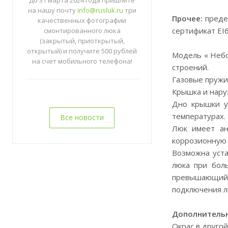
До 31 марта 2024 года пришлите
на нашу почту
info@rusluk.ru
три
Прочее:
предел
качественных фотографии
сертификат EI
смонтированного люка
(закрытый, приоткрытый,
открытый) и получите 500 рублей
Модель « Небо
на счет мобильного телефона!
строений.
Газовые пружи
Крышка и нару
Дно крышки у
температурах.
Все новости
Люк имеет ан
коррозионную 
Возможна уста
люка при бол
превышающий 
подключения л
Дополнительн
Окрас в другой