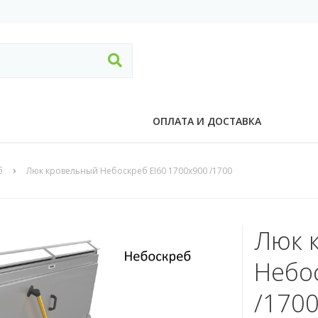
ОПЛАТА И ДОСТАВКА
б
Люк кровельный Небоскреб EI60 1700x900 /1700
Люк 
Небо
/1700