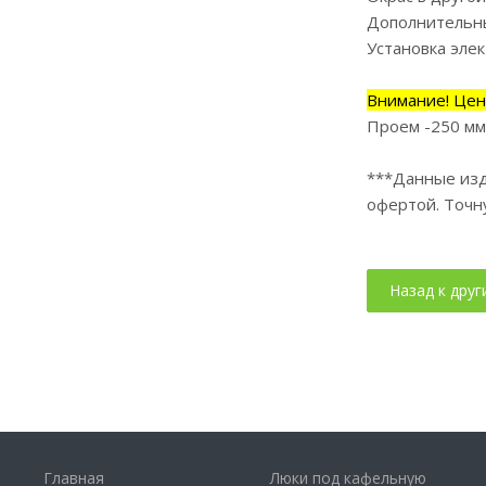
Дополнительны
Установка эле
Внимание! Цен
Проем -250 мм
***Данные изд
офертой. Точн
Главная
Люки под кафельную