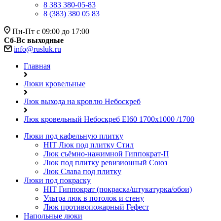
8 383 380-05-83
8 (383) 380 05 83
Пн-Пт с 09:00 до 17:00
Сб-Вс выходные
info@rusluk.ru
Главная
Люки кровельные
Люк выхода на кровлю Небоскреб
Люк кровельный Небоскреб EI60 1700x1000 /1700
Люки под кафельную плитку
HIT
Люк под плитку Стил
Люк съёмно-нажимной Гиппократ-П
Люк под плитку ревизионный Союз
Люк Слава под плитку
Люки под покраску
HIT
Гиппократ (покраска/штукатурка/обои)
Ультра люк в потолок и стену
Люк противопожарный Гефест
Напольные люки