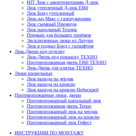
HIT
Люк с амортизаторами Д-люк
Люк утепленный Д-люк EI60
Люк Бонд утепленный
Люк-лаз Макс с газпружинами
Люк съемный Премиум
Люк напольный Техник
Премьер для больших проёмов
Эксклюзивные люки из Латуни
Люк в подвал Бонд c газлифтом
Люк-Двери под отделку
Люк-Дверь под покраску ТЕХНО
Противопожарная дверь EI60 ТЕХНО
Люк-Дверь для плитки ТЕХНО
Люки кровельные
Люк выхода на чердак
Люк выхода на кровлю
Люк выхода на кровлю Небоскреб
Противопожарные люки, двери
Противопожарный напольный люк
Противопожарная дверь Техно
Противопожарный люк на чердак
Противопожарный люк на кровлю
Противопожарный люк Гефест
ИНСТРУКЦИИ ПО МОНТАЖУ