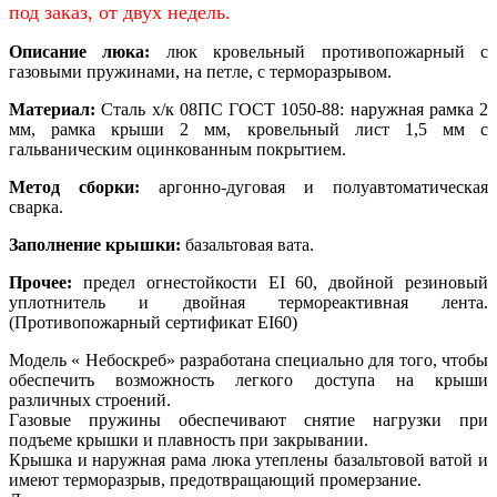
под заказ, от двух недель.
Описание люка:
люк кровельный противопожарный с
газовыми пружинами, на петле, с терморазрывом.
Материал:
Сталь х/к 08ПС ГОСТ 1050-88: наружная рамка 2
мм, рамка крыши 2 мм, кровельный лист 1,5 мм с
гальваническим оцинкованным покрытием.
Метод сборки:
аргонно-дуговая и полуавтоматическая
сварка.
Заполнение крышки:
базальтовая вата.
Прочее:
предел огнестойкости EI 60, двойной резиновый
уплотнитель и двойная термореактивная лента.
(Противопожарный сертификат EI60)
Модель « Небоскреб» разработана специально для того, чтобы
обеспечить возможность легкого доступа на крыши
различных строений.
Газовые пружины обеспечивают снятие нагрузки при
подъеме крышки и плавность при закрывании.
Крышка и наружная рама люка утеплены базальтовой ватой и
имеют терморазрыв, предотвращающий промерзание.