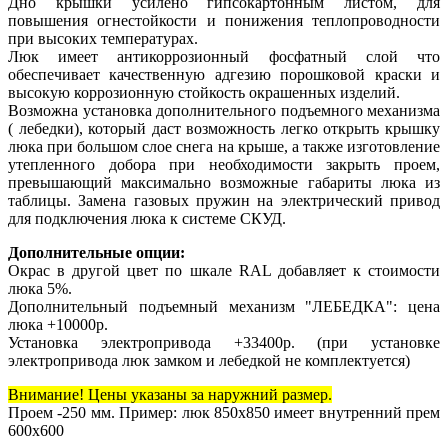
Дно крышки усилено гипсокартонным листом, для
повышения огнестойкости и понижения теплопроводности
при высоких температурах.
Люк имеет антикоррозионный фосфатный слой что
обеспечивает качественную адгезию порошковой краски и
высокую коррозионную стойкость окрашенных изделий.
Возможна установка дополнительного подъемного механизма
( лебедки), который даст возможность легко открыть крышку
люка при большом слое снега на крыше, а также изготовление
утепленного добора при необходимости закрыть проем,
превышающий максимально возможные габариты люка из
таблицы. Замена газовых пружин на электрический привод
для подключения люка к системе СКУД.
Дополнительные опции:
Окрас в другой цвет по шкале RAL добавляет к стоимости
люка 5%.
Дополнительный подъемный механизм "ЛЕБЕДКА": цена
люка +10000р.
Установка электропривода +33400р. (при установке
электропривода люк замком и лебедкой не комплектуется)
Внимание! Цены указаны за наружний размер.
Проем -250 мм. Пример: люк 850х850 имеет внутренний прем
600х600