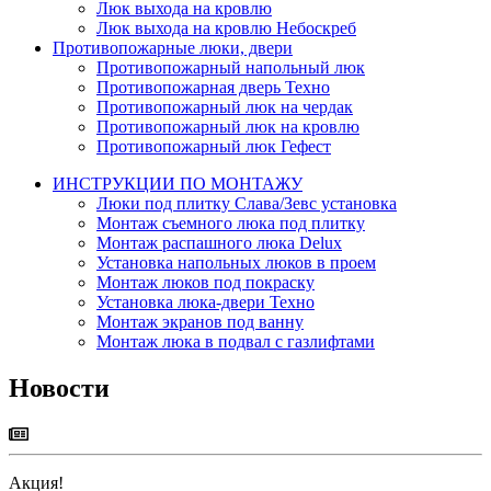
Люк выхода на кровлю
Люк выхода на кровлю Небоскреб
Противопожарные люки, двери
Противопожарный напольный люк
Противопожарная дверь Техно
Противопожарный люк на чердак
Противопожарный люк на кровлю
Противопожарный люк Гефест
ИНСТРУКЦИИ ПО МОНТАЖУ
Люки под плитку Слава/Зевс установка
Монтаж съемного люка под плитку
Монтаж распашного люка Delux
Установка напольных люков в проем
Монтаж люков под покраску
Установка люка-двери Техно
Монтаж экранов под ванну
Монтаж люка в подвал с газлифтами
Новости
Акция!