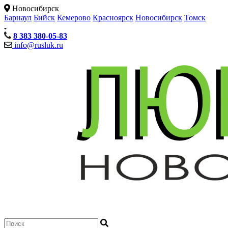
Новосибирск
Барнаул
Бийск
Кемерово
Красноярск
Новосибирск
Томск
8 383 380-05-83
info@rusluk.ru