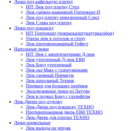
Люки под кафельную плитку
HIT
Люк под плитку Стил
Люк съёмно-нажимной Гиппократ-П
Люк под плитку ревизионный Союз
Люк Слава под плитку
Люки под покраску
HIT
Гиппократ (покраска/штукатурка/обои)
Ультра люк в потолок и стену
Люк противопожарный Гефест
Напольные люки
HIT
Люк с амортизаторами Д-люк
Люк утепленный Д-люк EI60
Люк Бонд утепленный
Люк-лаз Макс с газпружинами
Люк съемный Премиум
Люк напольный Техник
Премьер для больших проёмов
Эксклюзивные люки из Латуни
Люк в подвал Бонд c газлифтом
Люк-Двери под отделку
Люк-Дверь под покраску ТЕХНО
Противопожарная дверь EI60 ТЕХНО
Люк-Дверь для плитки ТЕХНО
Люки кровельные
Люк выхода на чердак