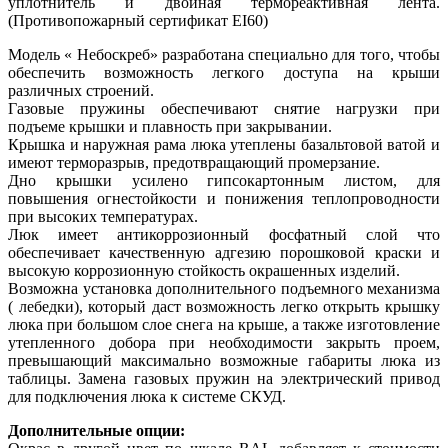
уплотнитель и двойная термореактивная лента.
(Противопожарный сертификат EI60)
Модель « Небоскреб» разработана специально для того, чтобы
обеспечить возможность легкого доступа на крыши
различных строений.
Газовые пружины обеспечивают снятие нагрузки при
подъеме крышки и плавность при закрывании.
Крышка и наружная рама люка утеплены базальтовой ватой и
имеют терморазрыв, предотвращающий промерзание.
Дно крышки усилено гипсокартонным листом, для
повышения огнестойкости и понижения теплопроводности
при высоких температурах.
Люк имеет антикоррозионный фосфатный слой что
обеспечивает качественную адгезию порошковой краски и
высокую коррозионную стойкость окрашенных изделий.
Возможна установка дополнительного подъемного механизма
( лебедки), который даст возможность легко открыть крышку
люка при большом слое снега на крыше, а также изготовление
утепленного добора при необходимости закрыть проем,
превышающий максимально возможные габариты люка из
таблицы. Замена газовых пружин на электрический привод
для подключения люка к системе СКУД.
Дополнительные опции: