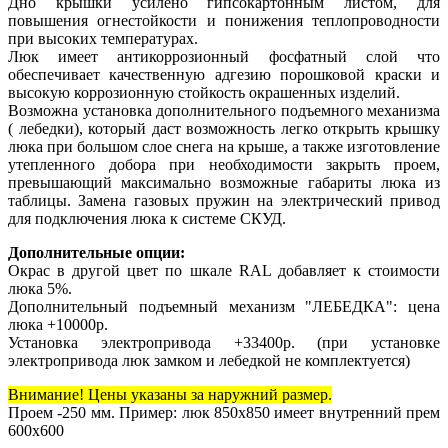
Дно крышки усилено гипсокартонным листом, для
повышения огнестойкости и понижения теплопроводности
при высоких температурах.
Люк имеет антикоррозионный фосфатный слой что
обеспечивает качественную адгезию порошковой краски и
высокую коррозионную стойкость окрашенных изделий.
Возможна установка дополнительного подъемного механизма
( лебедки), который даст возможность легко открыть крышку
люка при большом слое снега на крыше, а также изготовление
утепленного добора при необходимости закрыть проем,
превышающий максимально возможные габариты люка из
таблицы. Замена газовых пружин на электрический привод
для подключения люка к системе СКУД.
Дополнительные опции:
Окрас в другой цвет по шкале RAL добавляет к стоимости
люка 5%.
Дополнительный подъемный механизм "ЛЕБЕДКА": цена
люка +10000р.
Установка электропривода +33400р. (при установке
электропривода люк замком и лебедкой не комплектуется)
Внимание! Цены указаны за наружний размер.
Проем -250 мм. Пример: люк 850х850 имеет внутренний прем
600х600