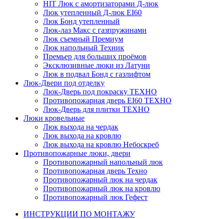
HIT
Люк с амортизаторами Д-люк
Люк утепленный Д-люк EI60
Люк Бонд утепленный
Люк-лаз Макс с газпружинами
Люк съемный Премиум
Люк напольный Техник
Премьер для больших проёмов
Эксклюзивные люки из Латуни
Люк в подвал Бонд c газлифтом
Люк-Двери под отделку
Люк-Дверь под покраску ТЕХНО
Противопожарная дверь EI60 ТЕХНО
Люк-Дверь для плитки ТЕХНО
Люки кровельные
Люк выхода на чердак
Люк выхода на кровлю
Люк выхода на кровлю Небоскреб
Противопожарные люки, двери
Противопожарный напольный люк
Противопожарная дверь Техно
Противопожарный люк на чердак
Противопожарный люк на кровлю
Противопожарный люк Гефест
ИНСТРУКЦИИ ПО МОНТАЖУ