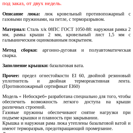
под заказ, от двух недель.
Описание люка:
люк кровельный противопожарный с
газовыми пружинами, на петле, с терморазрывом.
Материал:
Сталь х/к 08ПС ГОСТ 1050-88: наружная рамка 2
мм, рамка крыши 2 мм, кровельный лист 1,5 мм с
гальваническим оцинкованным покрытием.
Метод сборки:
аргонно-дуговая и полуавтоматическая
сварка.
Заполнение крышки:
базальтовая вата.
Прочее:
предел огнестойкости EI 60, двойной резиновый
уплотнитель и двойная термореактивная лента.
(Противопожарный сертификат EI60)
Модель « Небоскреб» разработана специально для того, чтобы
обеспечить возможность легкого доступа на крыши
различных строений.
Газовые пружины обеспечивают снятие нагрузки при
подъеме крышки и плавность при закрывании.
Крышка и наружная рама люка утеплены базальтовой ватой и
имеют терморазрыв, предотвращающий промерзание.