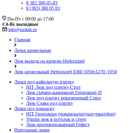
8 383 380-05-83
8 (383) 380 05 83
Пн-Пт с 09:00 до 17:00
Сб-Вс выходные
info@rusluk.ru
Главная
Люки кровельные
Люк выхода на кровлю Небоскреб
Люк кровельный Небоскреб EI60 1050x1270 /1050
Люки под кафельную плитку
HIT
Люк под плитку Стил
Люк съёмно-нажимной Гиппократ-П
Люк под плитку ревизионный Союз
Люк Слава под плитку
Люки под покраску
HIT
Гиппократ (покраска/штукатурка/обои)
Ультра люк в потолок и стену
Люк противопожарный Гефест
Напольные люки