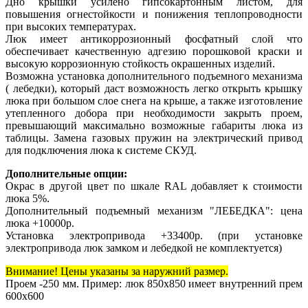
Дно крышки усилено гипсокартонным листом, для
повышения огнестойкости и понижения теплопроводности
при высоких температурах.
Люк имеет антикоррозионный фосфатный слой что
обеспечивает качественную адгезию порошковой краски и
высокую коррозионную стойкость окрашенных изделий.
Возможна установка дополнительного подъемного механизма
( лебедки), который даст возможность легко открыть крышку
люка при большом слое снега на крыше, а также изготовление
утепленного добора при необходимости закрыть проем,
превышающий максимально возможные габариты люка из
таблицы. Замена газовых пружин на электрический привод
для подключения люка к системе СКУД.
Дополнительные опции:
Окрас в другой цвет по шкале RAL добавляет к стоимости
люка 5%.
Дополнительный подъемный механизм "ЛЕБЕДКА": цена
люка +10000р.
Установка электропривода +33400р. (при установке
электропривода люк замком и лебедкой не комплектуется)
Внимание! Цены указаны за наружний размер.
Проем -250 мм. Пример: люк 850х850 имеет внутренний прем
600х600