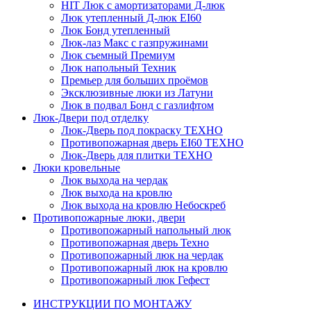
HIT
Люк с амортизаторами Д-люк
Люк утепленный Д-люк EI60
Люк Бонд утепленный
Люк-лаз Макс с газпружинами
Люк съемный Премиум
Люк напольный Техник
Премьер для больших проёмов
Эксклюзивные люки из Латуни
Люк в подвал Бонд c газлифтом
Люк-Двери под отделку
Люк-Дверь под покраску ТЕХНО
Противопожарная дверь EI60 ТЕХНО
Люк-Дверь для плитки ТЕХНО
Люки кровельные
Люк выхода на чердак
Люк выхода на кровлю
Люк выхода на кровлю Небоскреб
Противопожарные люки, двери
Противопожарный напольный люк
Противопожарная дверь Техно
Противопожарный люк на чердак
Противопожарный люк на кровлю
Противопожарный люк Гефест
ИНСТРУКЦИИ ПО МОНТАЖУ