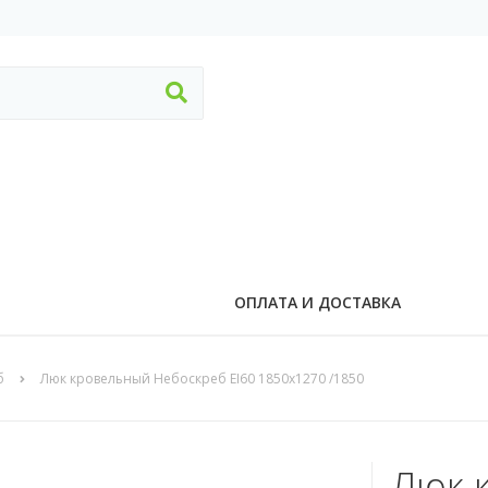
ОПЛАТА И ДОСТАВКА
б
Люк кровельный Небоскреб EI60 1850x1270 /1850
Люк 