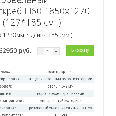
скреб EI60 1850x1270
 (127*185 см. )
а 1270мм * длина 1850мм )
62950 руб.
В корзину
-
+
 люка:
люки на кровлю
ткрывания:
изнутри газовыми амортизаторами
ериал:
сталь 1,5-2 мм
рытие:
порошковое окрашивание
 наполнение:
минеральный материал
тизация:
резиновый уплотнительный контур
утеплителя:
100 мм