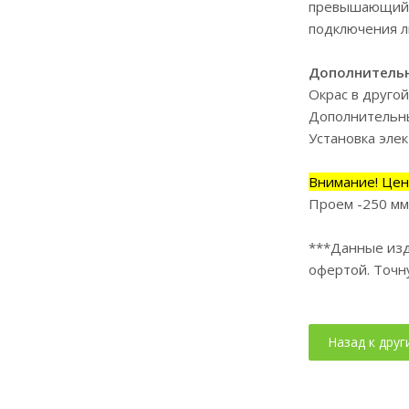
превышающий 
подключения л
Дополнительн
Окрас в другой
Дополнительны
Установка эле
Внимание! Цен
Проем -250 мм
***Данные изд
офертой. Точн