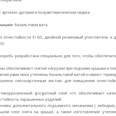
:
аргонно-дуговая и полуавтоматическая сварка.
рышки:
базальтовая вата.
 огнестойкости EI 60, двойной резиновый уплотнитель и 
60)
скреб» разработана специально для того, чтобы обеспечит
ны обеспечивают снятие нагрузки при подъеме крышки и пла
жная рама люка утеплены базальтовой ватой и имеют терм
силено гипсокартонным листом, для повышения огнестойк
тикоррозионный фосфатный слой что обеспечивает каче
стойкость окрашенных изделий.
новка дополнительного подъемного механизма ( лебедки)
ьшом слое снега на крыше, а также изготовление утепле