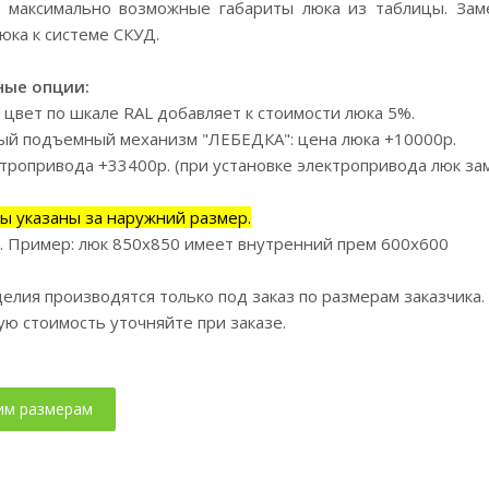
максимально возможные габариты люка из таблицы. Заме
юка к системе СКУД.
ые опции:
 цвет по шкале RAL добавляет к стоимости люка 5%.
й подъемный механизм "ЛЕБЕДКА": цена люка +10000р.
ктропривода +33400р. (при установке электропривода люк за
ы указаны за наружний размер.
. Пример: люк 850х850 имеет внутренний прем 600х600
елия производятся только под заказ по размерам заказчика
ую стоимость уточняйте при заказе.