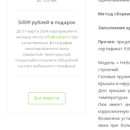
до 1200 мм.
Метод сборки
500!!! рублей в подарок
Заполнение к
До 31 марта 2024 года пришлите
на нашу почту
info@rusluk.ru
три
Прочее:
предел
качественных фотографии
сертификат EI
смонтированного люка
(закрытый, приоткрытый,
открытый) и получите 500 рублей
Модель « Небо
на счет мобильного телефона!
строений.
Газовые пружи
Крышка и нару
Дно крышки у
температурах.
Все новости
Люк имеет ан
коррозионную 
Возможна уста
люка при бол