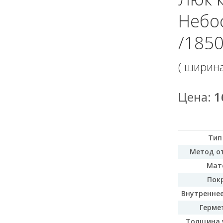
Небо
/1850
( ширин
Цена:
1
Тип
Метод о
Мат
Пок
Внутреннее
Герме
Толщина 