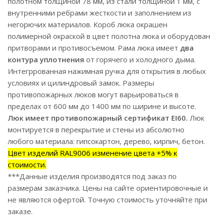
полотном толщиной 78 мм, из стали толщиной 1 мм, с
внутренними ребрами жесткости и заполнением из
негорючих материалов. Короб люка окрашен
полимерной окраской в цвет полотна люка и оборудован
притворами и противосъемом. Рама люка имеет
два
контура уплотнения
от горячего и холодного дыма.
Интегррованная нажимная ручка для открытия в любых
условиях и цилиндровый замок. Размеры
противопожарных люков могут варьироваться в
пределах от 600 мм до 1400 мм по ширине и высоте.
Люк имеет противопожарный сертификат EI60.
Люк
монтируется в перекрытие и стены из абсолютно
любого материала: гипсокартон, дерево, кирпич, бетон.
Цвет изделий RAL9006 изменение цвета +5% к
стоимости.
***Данные изделия производятся под заказ по
размерам заказчика. Цены на сайте ориентировочные и
не являются офертой. Точную стоимость уточняйте при
заказе.