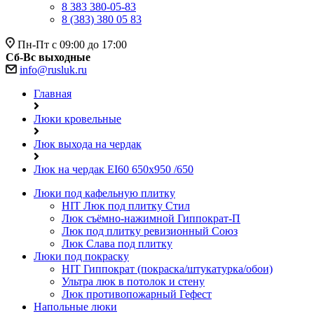
8 383 380-05-83
8 (383) 380 05 83
Пн-Пт с 09:00 до 17:00
Сб-Вс выходные
info@rusluk.ru
Главная
Люки кровельные
Люк выхода на чердак
Люк на чердак EI60 650x950 /650
Люки под кафельную плитку
HIT
Люк под плитку Стил
Люк съёмно-нажимной Гиппократ-П
Люк под плитку ревизионный Союз
Люк Слава под плитку
Люки под покраску
HIT
Гиппократ (покраска/штукатурка/обои)
Ультра люк в потолок и стену
Люк противопожарный Гефест
Напольные люки