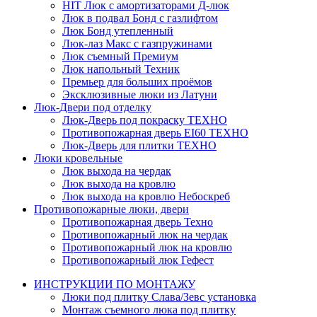
HIT
Люк с амортизаторами Д-люк
Люк в подвал Бонд c газлифтом
Люк Бонд утепленный
Люк-лаз Макс с газпружинами
Люк съемный Премиум
Люк напольный Техник
Премьер для больших проёмов
Эксклюзивные люки из Латуни
Люк-Двери под отделку
Люк-Дверь под покраску ТЕХНО
Противопожарная дверь EI60 ТЕХНО
Люк-Дверь для плитки ТЕХНО
Люки кровельные
Люк выхода на чердак
Люк выхода на кровлю
Люк выхода на кровлю Небоскреб
Противопожарные люки, двери
Противопожарная дверь Техно
Противопожарный люк на чердак
Противопожарный люк на кровлю
Противопожарный люк Гефест
ИНСТРУКЦИИ ПО МОНТАЖУ
Люки под плитку Слава/Зевс установка
Монтаж съемного люка под плитку