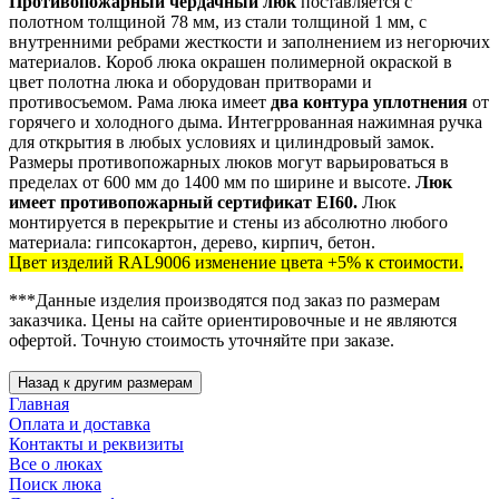
Противопожарный чердачный люк
поставляется с
полотном толщиной 78 мм, из стали толщиной 1 мм, с
внутренними ребрами жесткости и заполнением из негорючих
материалов. Короб люка окрашен полимерной окраской в
цвет полотна люка и оборудован притворами и
противосъемом. Рама люка имеет
два контура уплотнения
от
горячего и холодного дыма. Интегррованная нажимная ручка
для открытия в любых условиях и цилиндровый замок.
Размеры противопожарных люков могут варьироваться в
пределах от 600 мм до 1400 мм по ширине и высоте.
Люк
имеет противопожарный сертификат EI60.
Люк
монтируется в перекрытие и стены из абсолютно любого
материала: гипсокартон, дерево, кирпич, бетон.
Цвет изделий RAL9006 изменение цвета +5% к стоимости.
***Данные изделия производятся под заказ по размерам
заказчика. Цены на сайте ориентировочные и не являются
офертой. Точную стоимость уточняйте при заказе.
Главная
Оплата и доставка
Контакты и реквизиты
Все о люках
Поиск люка