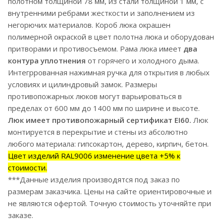
полотном толщиной 78 мм, из стали толщиной 1 мм, с
внутренними ребрами жесткости и заполнением из
негорючих материалов. Короб люка окрашен
полимерной окраской в цвет полотна люка и оборудован
притворами и противосъемом. Рама люка имеет
два
контура уплотнения
от горячего и холодного дыма.
Интегррованная нажимная ручка для открытия в любых
условиях и цилиндровый замок. Размеры
противопожарных люков могут варьироваться в
пределах от 600 мм до 1400 мм по ширине и высоте.
Люк имеет противопожарный сертификат EI60.
Люк
монтируется в перекрытие и стены из абсолютно
любого материала: гипсокартон, дерево, кирпич, бетон.
Цвет изделий RAL9006 изменение цвета +5% к
стоимости.
***Данные изделия производятся под заказ по
размерам заказчика. Цены на сайте ориентировочные и
не являются офертой. Точную стоимость уточняйте при
заказе.