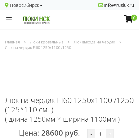
Новосибирск
info@rusluk.ru
0
Главная
Люки кровельные
Люк выхода на чердак
Люк на чердак EI60 1250x1100 /1250
Люк на чердак EI60 1250x1100 /1250
(125*110 см. )
( длина 1250мм * ширина 1100мм )
Цена:
28600 руб.
-
+