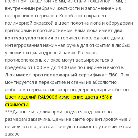
полотном толщиной 78 мм, из стали толщиной 1 мм, с
внутренними ребрами жесткости и заполнением из
негорючих материалов. Короб люка окрашен
полимерной окраской в цвет полотна люка и оборудован
притворами и противосъемом. Рама люка имеет
два
контура уплотнения
от горячего и холодного дыма.
Интегррованная нажимная ручка для открытия в любых
условиях и цилиндровый замок. Размеры
противопожарных люков могут варьироваться в
пределах от 600 мм до 1400 мм по ширине и высоте.
Люк имеет противопожарный сертификат EI60.
Люк
монтируется в перекрытие и стены из абсолютно
любого материала: гипсокартон, дерево, кирпич, бетон.
Цвет изделий RAL9006 изменение цвета +5% к
стоимости.
***Данные изделия производятся под заказ по
размерам заказчика. Цены на сайте ориентировочные и
не являются офертой. Точную стоимость уточняйте при
заказе.