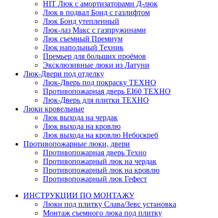
HIT
Люк с амортизаторами Д-люк
Люк в подвал Бонд c газлифтом
Люк Бонд утепленный
Люк-лаз Макс с газпружинами
Люк съемный Премиум
Люк напольный Техник
Премьер для больших проёмов
Эксклюзивные люки из Латуни
Люк-Двери под отделку
Люк-Дверь под покраску ТЕХНО
Противопожарная дверь EI60 ТЕХНО
Люк-Дверь для плитки ТЕХНО
Люки кровельные
Люк выхода на чердак
Люк выхода на кровлю
Люк выхода на кровлю Небоскреб
Противопожарные люки, двери
Противопожарная дверь Техно
Противопожарный люк на чердак
Противопожарный люк на кровлю
Противопожарный люк Гефест
ИНСТРУКЦИИ ПО МОНТАЖУ
Люки под плитку Слава/Зевс установка
Монтаж съемного люка под плитку