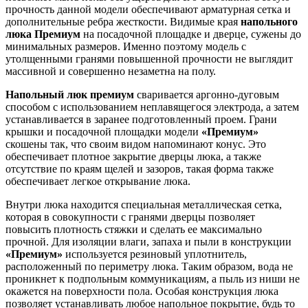
прочность данной модели обеспечивают арматурная сетка и
дополнительные ребра жесткости. Видимые края
напольного
люка Премиум
на посадочной площадке и дверце, сужены до
минимальных размеров. Именно поэтому модель с
утолщенными гранями повышенной прочности не выглядит
массивной и совершенно незаметна на полу.
Напольный люк премиум
сваривается аргонно-дуговым
способом с использованием неплавящегося электрода, а затем
устанавливается в заранее подготовленный проем. Грани
крышки и посадочной площадки модели
«Премиум»
скошены так, что своим видом напоминают конус. Это
обеспечивает плотное закрытие дверцы люка, а также
отсутствие по краям щелей и зазоров, такая форма также
обеспечивает легкое открывание люка.
Внутри люка находится специальная металлическая сетка,
которая в совокупности с гранями дверцы позволяет
повысить плотность стяжки и сделать ее максимально
прочной. Для изоляции влаги, запаха и пыли в конструкции
«Премиум»
используется резиновый уплотнитель,
расположенный по периметру люка. Таким образом, вода не
проникнет к подпольным коммуникациям, а пыль из ниши не
окажется на поверхности пола. Особая конструкция люка
позволяет устанавливать любое напольное покрытие, будь то