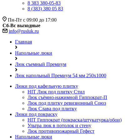
8 383 380-05-83
8 (383) 380 05 83
Пн-Пт с 09:00 до 17:00
Сб-Вс выходные
info@rusluk.ru
Главная
Напольные люки
Люк съемный Премиум
Люк напольный Премиум 54 мм 250х1000
Люки под кафельную плитку
HIT
Люк под плитку Стил
Люк съёмно-нажимной Гиппократ-П
Люк под плитку ревизионный Союз
Люк Слава под плитку
Люки под покраску
HIT
Гиппократ (покраска/штукатурка/обои)
Ультра люк в потолок и стену
Люк противопожарный Гефест
Напольные люки