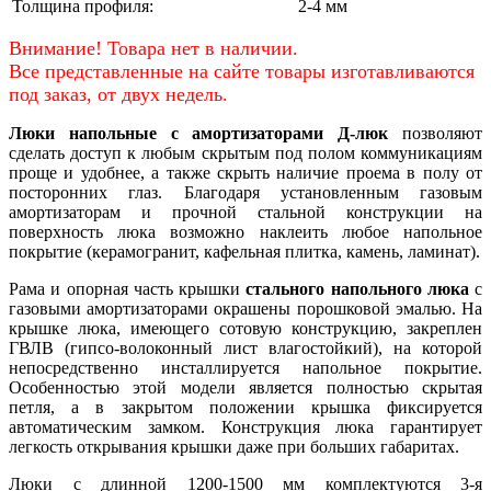
Толщина профиля:
2-4 мм
Внимание! Товара нет в наличии.
Все представленные на сайте товары изготавливаются
под заказ, от двух недель.
Люки напольные с амортизаторами Д-люк
позволяют
сделать доступ к любым скрытым под полом коммуникациям
проще и удобнее, а также скрыть наличие проема в полу от
посторонних глаз. Благодаря установленным газовым
амортизаторам и прочной стальной конструкции на
поверхность люка возможно наклеить любое напольное
покрытие (керамогранит, кафельная плитка, камень, ламинат).
Рама и опорная часть крышки
стального напольного люка
с
газовыми амортизаторами окрашены порошковой эмалью. На
крышке люка, имеющего сотовую конструкцию, закреплен
ГВЛВ (гипсо-волоконный лист влагостойкий), на которой
непосредственно инсталлируется напольное покрытие.
Особенностью этой модели является полностью скрытая
петля, а в закрытом положении крышка фиксируется
автоматическим замком. Конструкция люка гарантирует
легкость открывания крышки даже при больших габаритах.
Люки с длинной 1200-1500 мм комплектуются 3-я