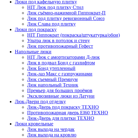
Люки под кафельную плитку
HIT
Люк под плитку Стил
Люк съёмно-нажимной Гиппократ-П
Люк под плитку ревизионный Союз
Люк Слава под плитку
Люки под покраску
HIT
Гиппократ (покраска/штукатурка/обои)
Ультра люк в потолок и стену
Люк противопожарный Гефест
Напольные люки
HIT
Люк с амортизаторами Д-люк
Люк в подвал Бонд c газлифтом
Люк Бонд утепленный
Люк-лаз Макс с газпружинами
Люк съемный Премиум
Люк напольный Техник
Премьер для больших проёмов
Эксклюзивные люки из Латуни
Люк-Двери под отделку
Люк-Дверь под покраску ТЕХНО
Противопожарная дверь EI60 ТЕХНО
Люк-Дверь для плитки ТЕХНО
Люки кровельные
Люк выхода на чердак
Люк выхода на кровлю