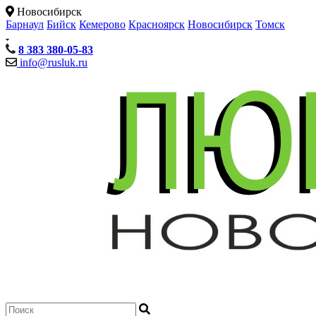
Новосибирск
Барнаул
Бийск
Кемерово
Красноярск
Новосибирск
Томск
8 383 380-05-83
info@rusluk.ru