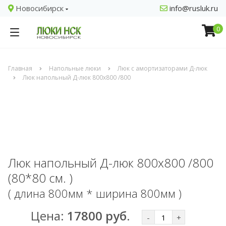
Новосибирск
info@rusluk.ru
0
Главная
Напольные люки
Люк с амортизаторами Д-люк
Люк напольный Д-люк 800х800 /800
Люк напольный Д-люк 800х800 /800
(80*80 см. )
( длина 800мм * ширина 800мм )
Цена:
17800 руб.
-
+