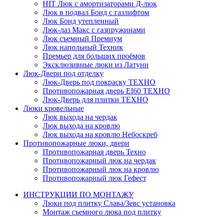
HIT
Люк с амортизаторами Д-люк
Люк в подвал Бонд c газлифтом
Люк Бонд утепленный
Люк-лаз Макс с газпружинами
Люк съемный Премиум
Люк напольный Техник
Премьер для больших проёмов
Эксклюзивные люки из Латуни
Люк-Двери под отделку
Люк-Дверь под покраску ТЕХНО
Противопожарная дверь EI60 ТЕХНО
Люк-Дверь для плитки ТЕХНО
Люки кровельные
Люк выхода на чердак
Люк выхода на кровлю
Люк выхода на кровлю Небоскреб
Противопожарные люки, двери
Противопожарная дверь Техно
Противопожарный люк на чердак
Противопожарный люк на кровлю
Противопожарный люк Гефест
ИНСТРУКЦИИ ПО МОНТАЖУ
Люки под плитку Слава/Зевс установка
Монтаж съемного люка под плитку