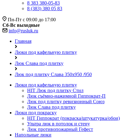
8 383 380-05-83
8 (383) 380 05 83
Пн-Пт с 09:00 до 17:00
Сб-Вс выходные
info@rusluk.ru
Главная
Люки под кафельную плитку
Люк Слава под плитку
Люк под плитку Слава 350х950 /950
Люки под кафельную плитку
HIT
Люк под плитку Стил
Люк съёмно-нажимной Гиппократ-П
Люк под плитку ревизионный Союз
Люк Слава под плитку
Люки под покраску
HIT
Гиппократ (покраска/штукатурка/обои)
Ультра люк в потолок и стену
Люк противопожарный Гефест
Напольные люки