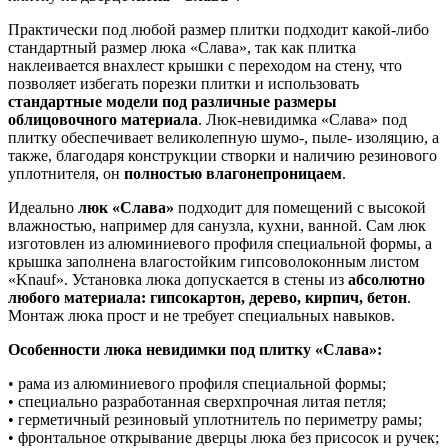
Практически под любой размер плитки подходит какой-либо
стандартный размер люка «Слава», так как плитка
наклеивается внахлест крышки с переходом на стену, что
позволяет избегать порезки плитки и использовать
стандартные модели под различные размеры
облицовочного материала
. Люк-невидимка «Слава» под
плитку обеспечивает великолепную шумо-, пыле- изоляцию, а
также, благодаря конструкции створки и наличию резинового
уплотнителя, он
полностью влагонепроницаем
.
Идеально
люк «Слава»
подходит для помещений с высокой
влажностью, например для санузла, кухни, ванной. Сам люк
изготовлен из алюминиевого профиля специальной формы, а
крышка заполнена влагостойким гипсоволоконным листом
«Knauf». Установка люка допускается в стены из
абсолютно
любого материала: гипсокартон, дерево, кирпич, бетон
.
Монтаж люка прост и не требует специальных навыков.
Особенности люка невидимки под плитку «Слава»:
• рама из алюминиевого профиля специальной формы;
• специально разработанная сверхпрочная литая петля;
• герметичный резиновый уплотнитель по периметру рамы;
• фронтальное открывание дверцы люка без присосок и ручек;