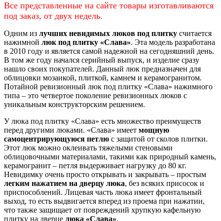
Все представленные на сайте товары изготавливаются
под заказ, от двух недель.
Одним из
лучших невидимых люков под плитку
считается
нажимной
люк под плитку «Слава»
. Эта модель разработана
в 2010 году и является самой надежной на сегодняшний день.
В том же году начался серийный выпуск, и изделие сразу
нашло своих покупателей. Данный люк предназначен для
облицовки мозаикой, плиткой, камнем и керамогранитом.
Потайной ревизионный люк под плитку «Слава» нажимного
типа – это четвертое поколение ревизионных люков с
уникальным конструкторским решением.
У люка под плитку «Слава» есть множество преимуществ
перед другими люками. «Слава» имеет
мощную
самоцентрирующуюся петлю
с защитой от сколов плитки.
Этот люк можно оклеивать тяжелыми стеновыми
облицовочными материалами, такими как природный камень,
керамогранит – петля выдерживает нагрузку до 80 кг.
Невидимку очень просто открывать и закрывать – простым
легким нажатием на дверцу люка
, без всяких присосок и
приспособлений. Лицевая часть люка имеет фронтальный
выход, то есть выдвигается вперед из проема при нажатии,
что также защищает от повреждений хрупкую кафельную
плитку на дверце
люка «Слава»
.