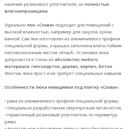
наличию резинового уплотнителя, он
полностью
влагонепроницаем
.
Идеально
люк «Слава»
подходит для помещений с
высокой влажностью, например для санузла, кухни,
ванной. Сам люк изготовлен из алюминиевого профиля
специальной формы, а крышка заполнена влагостойким
гипсоволоконным листом «Knauf». Установка люка
допускается в стены из
абсолютно любого
материала: гипсокартон, дерево, кирпич, бетон
.
Монтаж люка прост и не требует специальных навыков.
Особенности люка невидимки под плитку «Слава»:
• рама из алюминиевого профиля специальной формы;
• специально разработанная сверхпрочная литая петля;
• герметичный резиновый уплотнитель по периметру
рамы;
• фронтальное открывание дверцы люка без присосок и