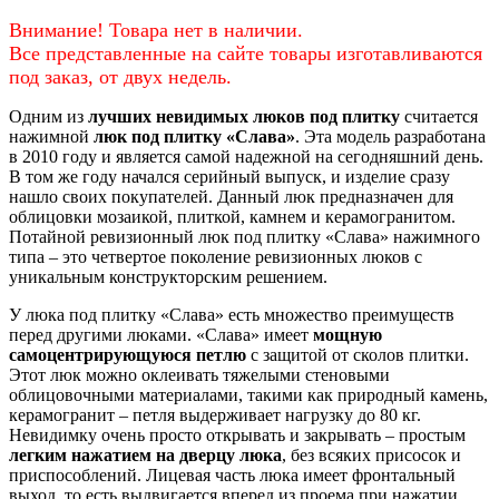
Внимание! Товара нет в наличии.
Все представленные на сайте товары изготавливаются
под заказ, от двух недель.
Одним из
лучших невидимых люков под плитку
считается
нажимной
люк под плитку «Слава»
. Эта модель разработана
в 2010 году и является самой надежной на сегодняшний день.
В том же году начался серийный выпуск, и изделие сразу
нашло своих покупателей. Данный люк предназначен для
облицовки мозаикой, плиткой, камнем и керамогранитом.
Потайной ревизионный люк под плитку «Слава» нажимного
типа – это четвертое поколение ревизионных люков с
уникальным конструкторским решением.
У люка под плитку «Слава» есть множество преимуществ
перед другими люками. «Слава» имеет
мощную
самоцентрирующуюся петлю
с защитой от сколов плитки.
Этот люк можно оклеивать тяжелыми стеновыми
облицовочными материалами, такими как природный камень,
керамогранит – петля выдерживает нагрузку до 80 кг.
Невидимку очень просто открывать и закрывать – простым
легким нажатием на дверцу люка
, без всяких присосок и
приспособлений. Лицевая часть люка имеет фронтальный
выход, то есть выдвигается вперед из проема при нажатии,