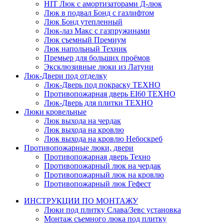
HIT
Люк с амортизаторами Д-люк
Люк в подвал Бонд c газлифтом
Люк Бонд утепленный
Люк-лаз Макс с газпружинами
Люк съемный Премиум
Люк напольный Техник
Премьер для больших проёмов
Эксклюзивные люки из Латуни
Люк-Двери под отделку
Люк-Дверь под покраску ТЕХНО
Противопожарная дверь EI60 ТЕХНО
Люк-Дверь для плитки ТЕХНО
Люки кровельные
Люк выхода на чердак
Люк выхода на кровлю
Люк выхода на кровлю Небоскреб
Противопожарные люки, двери
Противопожарная дверь Техно
Противопожарный люк на чердак
Противопожарный люк на кровлю
Противопожарный люк Гефест
ИНСТРУКЦИИ ПО МОНТАЖУ
Люки под плитку Слава/Зевс установка
Монтаж съемного люка под плитку