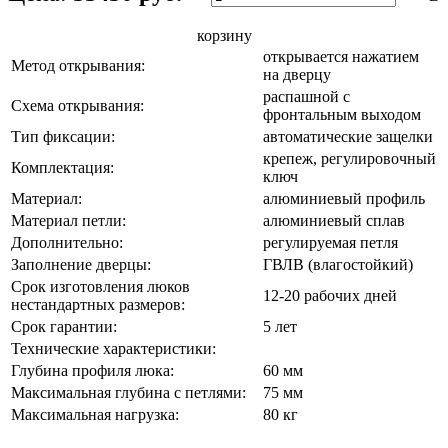
корзину
открывается нажатием
Метод открывания:
на дверцу
распашной с
Схема открывания:
фронтальным выходом
Тип фиксации:
автоматические защелки
крепеж, регулировочный
Комплектация:
ключ
Материал:
алюминиевый профиль
Материал петли:
алюминиевый сплав
Дополнительно:
регулируемая петля
Заполнение дверцы:
ГВЛВ (влагостойкий)
Срок изготовления люков
12-20 рабочих дней
нестандартных размеров:
Срок гарантии:
5 лет
Технические характеристики:
Глубина профиля люка:
60 мм
Максимальная глубина с петлями:
75 мм
Максимальная нагрузка:
80 кг