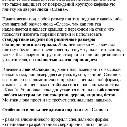
что также защищает от повреждений хрупкую кафельную
плитку на дверце
люка «Слава»
.
Практически под любой размер плитки подходит какой-либо
стандартный размер люка «Слава», так как плитка
наклеивается внахлест крышки с переходом на стену, что
позволяет избегать порезки плитки и использовать
стандартные модели под различные размеры
облицовочного материала
. Люк-невидимка «Слава» под
плитку обеспечивает великолепную шумо-, пыле- изоляцию, а
также, благодаря конструкции створки и наличию резинового
уплотнителя, он
полностью влагонепроницаем
.
Идеально
люк «Слава»
подходит для помещений с высокой
влажностью, например для санузла, кухни, ванной. Сам люк
изготовлен из алюминиевого профиля специальной формы, а
крышка заполнена влагостойким гипсоволоконным листом
«Knauf». Установка люка допускается в стены из
абсолютно
любого материала: гипсокартон, дерево, кирпич, бетон
.
Монтаж люка прост и не требует специальных навыков.
Особенности люка невидимки под плитку «Слава»:
• рама из алюминиевого профиля специальной формы;
• специально разработанная сверхпрочная литая петля;