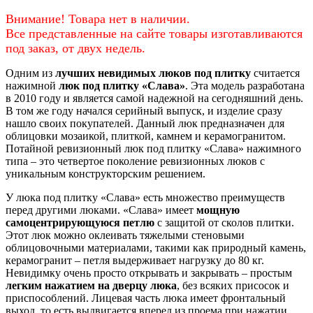
Внимание! Товара нет в наличии.
Все представленные на сайте товары изготавливаются
под заказ, от двух недель.
Одним из
лучших невидимых люков под плитку
считается
нажимной
люк под плитку «Слава»
. Эта модель разработана
в 2010 году и является самой надежной на сегодняшний день.
В том же году начался серийный выпуск, и изделие сразу
нашло своих покупателей. Данный люк предназначен для
облицовки мозаикой, плиткой, камнем и керамогранитом.
Потайной ревизионный люк под плитку «Слава» нажимного
типа – это четвертое поколение ревизионных люков с
уникальным конструкторским решением.
У люка под плитку «Слава» есть множество преимуществ
перед другими люками. «Слава» имеет
мощную
самоцентрирующуюся петлю
с защитой от сколов плитки.
Этот люк можно оклеивать тяжелыми стеновыми
облицовочными материалами, такими как природный камень,
керамогранит – петля выдерживает нагрузку до 80 кг.
Невидимку очень просто открывать и закрывать – простым
легким нажатием на дверцу люка
, без всяких присосок и
приспособлений. Лицевая часть люка имеет фронтальный
выход, то есть выдвигается вперед из проема при нажатии,