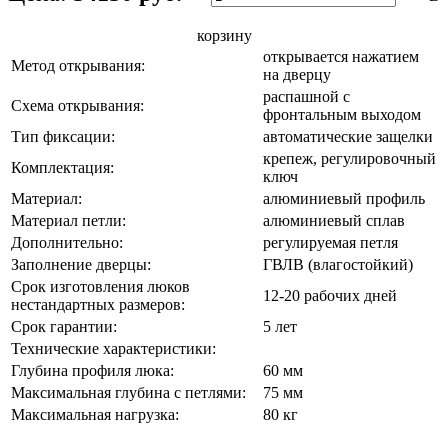
корзину
открывается нажатием
Метод открывания:
на дверцу
распашной с
Схема открывания:
фронтальным выходом
Тип фиксации:
автоматические защелки
крепеж, регулировочный
Комплектация:
ключ
Материал:
алюминиевый профиль
Материал петли:
алюминиевый сплав
Дополнительно:
регулируемая петля
Заполнение дверцы:
ГВЛВ (влагостойкий)
Срок изготовления люков
12-20 рабочих дней
нестандартных размеров:
Срок гарантии:
5 лет
Технические характеристики:
Глубина профиля люка:
60 мм
Максимальная глубина с петлями:
75 мм
Максимальная нагрузка:
80 кг