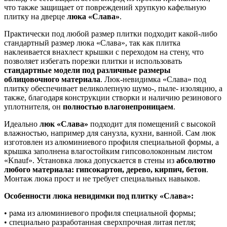
что также защищает от повреждений хрупкую кафельную
плитку на дверце
люка «Слава»
.
Практически под любой размер плитки подходит какой-либо
стандартный размер люка «Слава», так как плитка
наклеивается внахлест крышки с переходом на стену, что
позволяет избегать порезки плитки и использовать
стандартные модели под различные размеры
облицовочного материала
. Люк-невидимка «Слава» под
плитку обеспечивает великолепную шумо-, пыле- изоляцию, а
также, благодаря конструкции створки и наличию резинового
уплотнителя, он
полностью влагонепроницаем
.
Идеально
люк «Слава»
подходит для помещений с высокой
влажностью, например для санузла, кухни, ванной. Сам люк
изготовлен из алюминиевого профиля специальной формы, а
крышка заполнена влагостойким гипсоволоконным листом
«Knauf». Установка люка допускается в стены из
абсолютно
любого материала: гипсокартон, дерево, кирпич, бетон
.
Монтаж люка прост и не требует специальных навыков.
Особенности люка невидимки под плитку «Слава»:
• рама из алюминиевого профиля специальной формы;
• специально разработанная сверхпрочная литая петля;