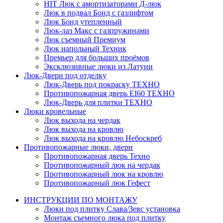
HIT
Люк с амортизаторами Д-люк
Люк в подвал Бонд c газлифтом
Люк Бонд утепленный
Люк-лаз Макс с газпружинами
Люк съемный Премиум
Люк напольный Техник
Премьер для больших проёмов
Эксклюзивные люки из Латуни
Люк-Двери под отделку
Люк-Дверь под покраску ТЕХНО
Противопожарная дверь EI60 ТЕХНО
Люк-Дверь для плитки ТЕХНО
Люки кровельные
Люк выхода на чердак
Люк выхода на кровлю
Люк выхода на кровлю Небоскреб
Противопожарные люки, двери
Противопожарная дверь Техно
Противопожарный люк на чердак
Противопожарный люк на кровлю
Противопожарный люк Гефест
ИНСТРУКЦИИ ПО МОНТАЖУ
Люки под плитку Слава/Зевс установка
Монтаж съемного люка под плитку