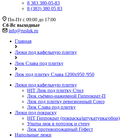
8 383 380-05-83
8 (383) 380 05 83
Пн-Пт с 09:00 до 17:00
Сб-Вс выходные
info@rusluk.ru
Главная
Люки под кафельную плитку
Люк Слава под плитку
Люк под плитку Слава 1200х950 /950
Люки под кафельную плитку
HIT
Люк под плитку Стил
Люк съёмно-нажимной Гиппократ-П
Люк под плитку ревизионный Союз
Люк Слава под плитку
Люки под покраску
HIT
Гиппократ (покраска/штукатурка/обои)
Ультра люк в потолок и стену
Люк противопожарный Гефест
Напольные люки