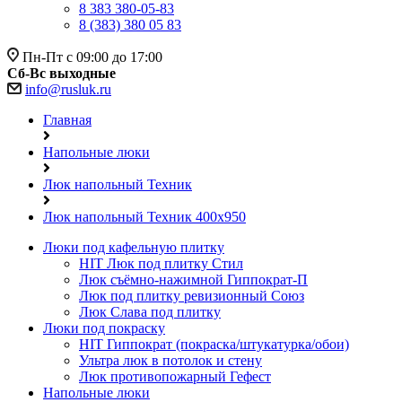
8 383 380-05-83
8 (383) 380 05 83
Пн-Пт с 09:00 до 17:00
Сб-Вс выходные
info@rusluk.ru
Главная
Напольные люки
Люк напольный Техник
Люк напольный Техник 400x950
Люки под кафельную плитку
HIT
Люк под плитку Стил
Люк съёмно-нажимной Гиппократ-П
Люк под плитку ревизионный Союз
Люк Слава под плитку
Люки под покраску
HIT
Гиппократ (покраска/штукатурка/обои)
Ультра люк в потолок и стену
Люк противопожарный Гефест
Напольные люки