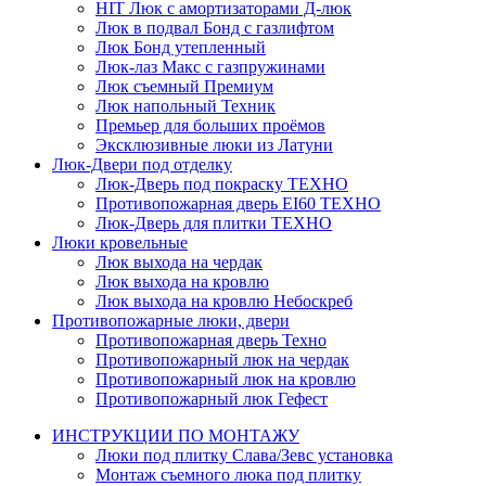
HIT
Люк с амортизаторами Д-люк
Люк в подвал Бонд c газлифтом
Люк Бонд утепленный
Люк-лаз Макс с газпружинами
Люк съемный Премиум
Люк напольный Техник
Премьер для больших проёмов
Эксклюзивные люки из Латуни
Люк-Двери под отделку
Люк-Дверь под покраску ТЕХНО
Противопожарная дверь EI60 ТЕХНО
Люк-Дверь для плитки ТЕХНО
Люки кровельные
Люк выхода на чердак
Люк выхода на кровлю
Люк выхода на кровлю Небоскреб
Противопожарные люки, двери
Противопожарная дверь Техно
Противопожарный люк на чердак
Противопожарный люк на кровлю
Противопожарный люк Гефест
ИНСТРУКЦИИ ПО МОНТАЖУ
Люки под плитку Слава/Зевс установка
Монтаж съемного люка под плитку